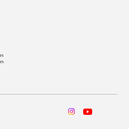
es
es