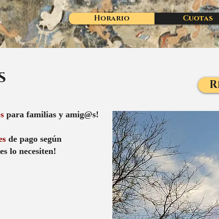
Horario
Cuotas
s
R
os
para familias y amig@s!
es
de pago según
s lo necesiten!