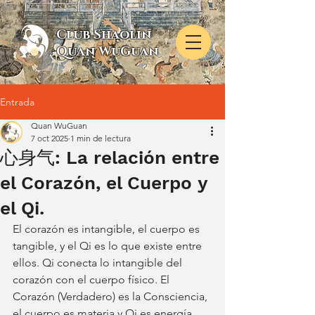
Club Shaolin
Quan WuGuan
Entrada
Quan WuGuan
7 oct 2025
1 min de lectura
心身气: La relación entre
el Corazón, el Cuerpo y
el Qi.
El corazón es intangible, el cuerpo es 
tangible, y el Qi es lo que existe entre 
ellos. Qi conecta lo intangible del 
corazón con el cuerpo físico. El 
Corazón (Verdadero) es la Consciencia, 
el cuerpo es materia y Qi es energía.